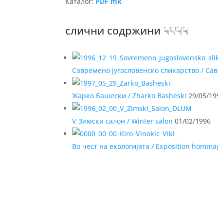
Каталог:
PDF mk
слични содржини ☟☟☟☟
Современо југословенско сликарство / С
Жарко Башески / Zharko Basheski
29/05/19
V Зимски салон / Winter salon
01/02/1996
Во чест на екологијата / Exposition hommag