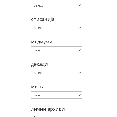
списанија
медиуми
декади
места
лични архиви