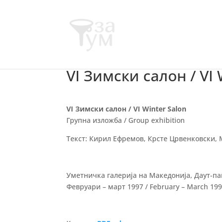
VI Зимски салон / VI 
VI Зимски салон / VI Winter Salon
Групна изложба / Group exhibition
Текст: Кирил Ефремов, Крсте Црвенковски,
Уметничка галерија на Македонија, Даут-паш
Февруари – март 1997 / February – March 19