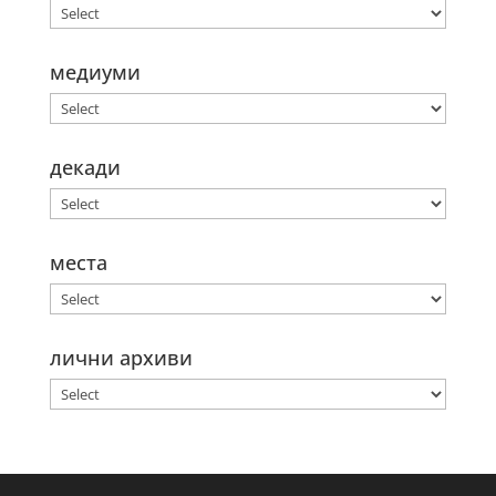
медиуми
декади
места
лични архиви