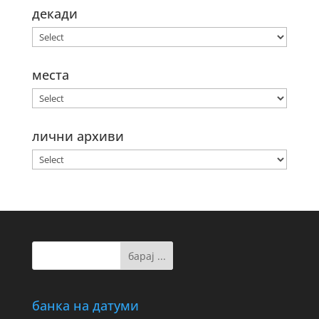
декади
места
лични архиви
банка на датуми