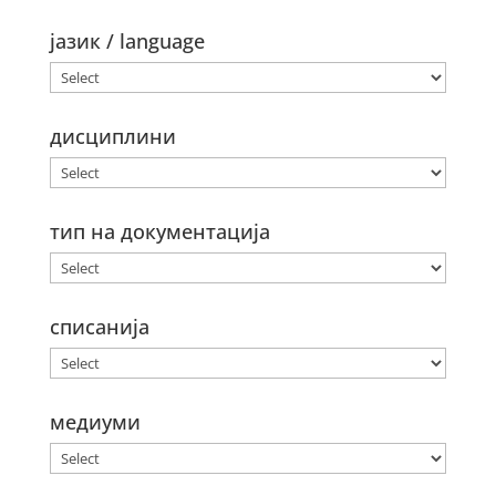
јазик / language
дисциплини
тип на документација
списанија
медиуми