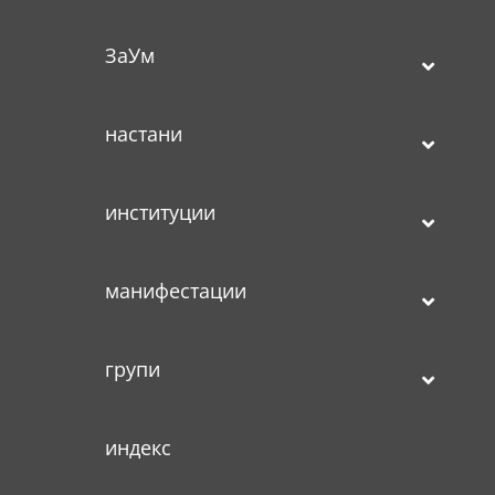
ЗаУм
настани
институции
манифестации
групи
индекс