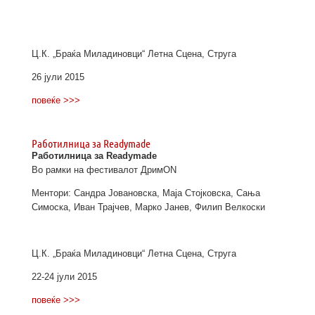
Ц.К. „Браќа Миладиновци“ Летна Сцена, Струга
26 јули 2015
повеќе >>>
Работилница за Readymade
Работилница за Readymade
Во рамки на фестивалот ДримОN
Ментори: Сандра Јовановскa, Маја Стојковска, Сања
Симоска, Иван Трајчев, Марко Јанев, Филип Велкоски
Ц.К. „Браќа Миладиновци“ Летна Сцена, Струга
22-24 јули 2015
повеќе >>>