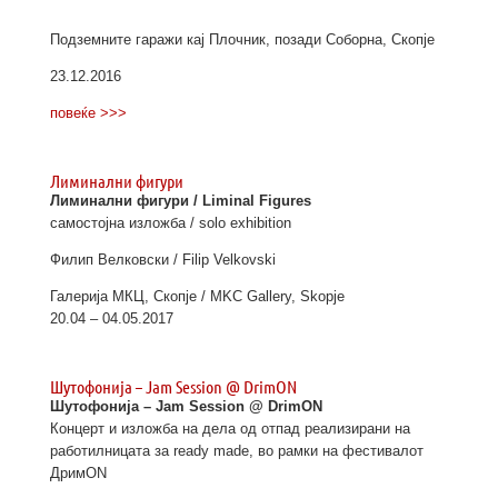
Подземните гаражи кај Плочник, позади Соборна, Скопје
23.12.2016
повеќе >>>
Лиминални фигури
Лиминални фигури / Liminal Figures
самостојна изложба / solo exhibition
Филип Велковски / Filip Velkovski
Галерија МКЦ, Скопје / MKC Gallery, Skopje
20.04 – 04.05.2017
Шутофонија – Jam Session @ DrimON
Шутофонија – Jam Session @ DrimON
Концерт и изложба на дела од отпад реализирани на
работилницата за ready made, во рамки на фестивалот
ДримОN