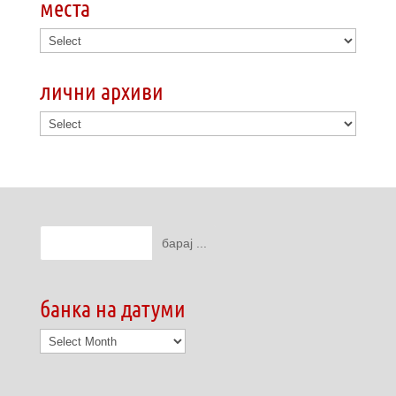
места
лични архиви
банка на датуми
банка
на
датуми