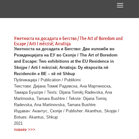
Уметноста на досадата и Бегство / The Art of Boredom and
Escape / Arti I mërzisë; Arratisja
Уметноста на досадата и Бегство: Две изложби во
Резиденцијата на ЕУ во Скопје / The Art of Boredom
and Escape: Two exhibitions at the EU Residence in
Skojpe / Arti I mërzisë; Arratisja: Dy ekspozita në
Rezidencën e BE – së në Shkup
Публикација / Publication / Publikimi
Текстови: Дијана Томиќ Радевска, Ана Мартиноска,
Тамара Буштре / Texts: Dijana Tomikj Radevska, Ana
Martinoska, Tamara Bushtre / Tekste: Dijana Tomiq
Radevska, Ana Martinovska, Tamara Bushtre
Издавач: Акантус, Скопје / Publisher: Akanthus, Skopje /
Botues: Akantus, Shkup
2021
повеќе >>>