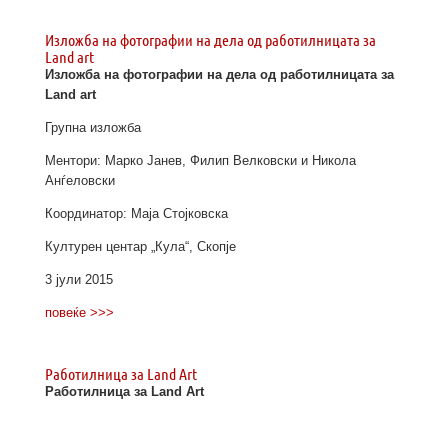
Изложба на фотографии на дела од работилницата за
Land art
Изложба на фотографии на дела од работилницата за
Land art
Групна изложба
Ментори: Марко Јанев, Филип Велковски и Никола
Анѓеловски
Координатор: Маја Стојковска
Културен центар „Кула“, Скопје
3 јули 2015
повеќе >>>
Работилница за Land Art
Работилница за Land Art