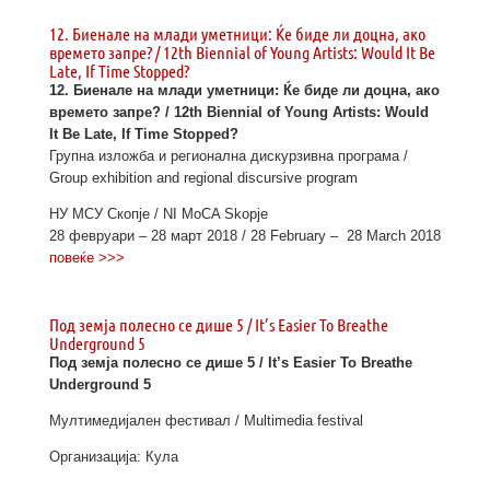
12. Биенале на млади уметници: Ќе биде ли доцна, ако
времето запре? / 12th Biennial of Young Artists: Would It Be
Late, If Time Stopped?
12. Биенале на млади уметници: Ќе биде ли доцна, ако
времето запре? / 12th Biennial of Young Artists: Would
It Be Late, If Time Stopped?
Групна изложба и регионална дискурзивна програма /
Group exhibition and regional discursive program
НУ МСУ Скопје / NI MoCA Skopje
28 февруари – 28 март 2018 / 28 February – 28 March 2018
повеќе >>>
Под земја полесно се дише 5 / It’s Easier To Breathe
Underground 5
Под земја полесно се дише 5 /
It’s Easier To Breathe
Underground 5
Мултимедијален фестивал / Multimedia festival
Организација: Кула