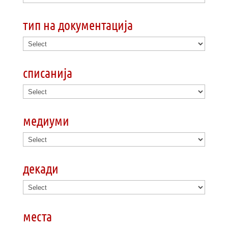
тип на документација
списанија
медиуми
декади
места