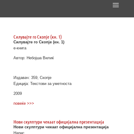
Силувајте го Скопје (кн. 1)
Силувајте го Скопје (кн. 1)
е-книга
Автор: Небојша Вилиќ
Издавач: 359, Скопје
Едиција: Текстови за уметноста
2009
повеќе >>>
Нови скулптури чекаат официјална презентација
Нови скулптури чекаат официјална презентација
Напис