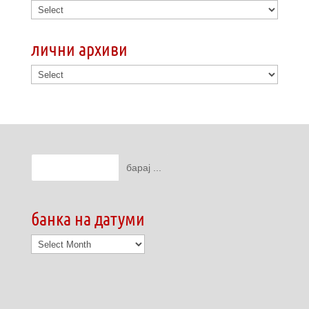
лични архиви
банка на датуми
банка
на
датуми