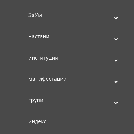
ЗаУм
настани
институции
манифестации
групи
индекс