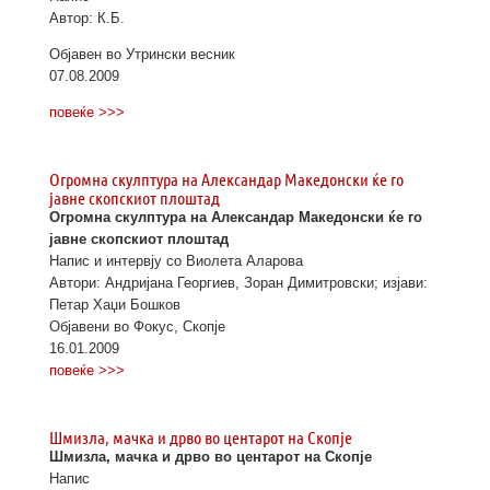
Автор: К.Б.
Објавен во Утрински весник
07.08.2009
повеќе >>>
Огромна скулптура на Александар Македонски ќе го
јавне скопскиот плоштад
Огромна скулптура на Александар Македонски ќе го
јавне скопскиот плоштад
Напис и интервју со Виолета Аларова
Автори: Андријана Георгиев, Зоран Димитровски; изјави:
Петар Хаџи Бошков
Објавени во Фокус, Скопје
16.01.2009
повеќе >>>
Шмизла, мачка и дрво во центарот на Скопје
Шмизла, мачка и дрво во центарот на Скопје
Напис