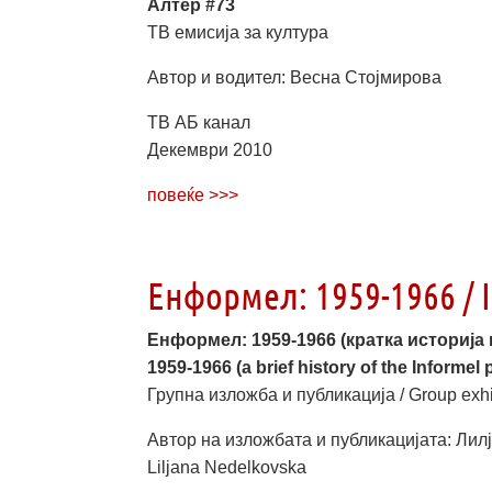
Алтер #73
ТВ емисија за култура
Автор и водител: Весна Стојмирова
ТВ АБ канал
Декември 2010
повеќе >>>
Енформел: 1959-1966 / I
Енформел: 1959-1966
(кратка историја
1959-1966
(a brief history of the Informel
Групна изложба и публикација / Group exhib
Автор на изложбата и публикацијата: Лилјан
Liljana Nedelkovska