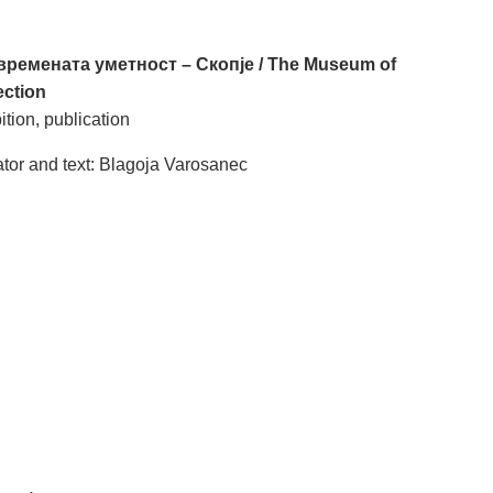
времената уметност – Скопје / The Museum of
ection
tion, publication
tor and text: Blagoja Varosanec