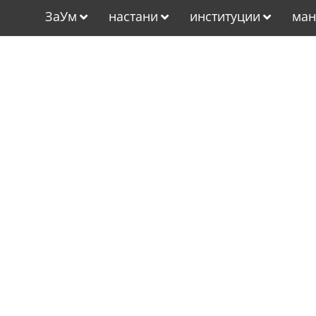
ЗаУм
настани
институции
ман