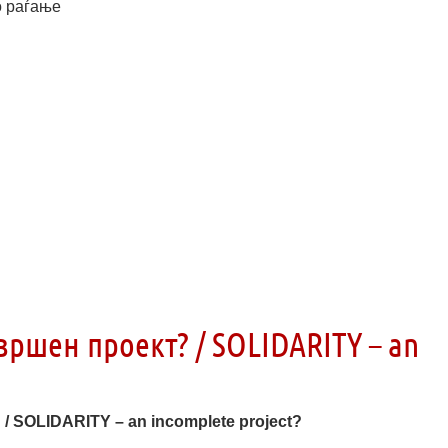
о раѓање
шен проект? / SOLIDARITY – an
SOLIDARITY – an incomplete project?