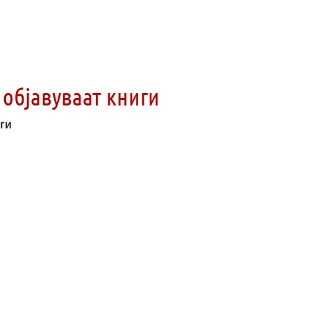
 објавуваат книги
иги