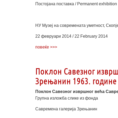
Постојана поставка / Permanent exhibition
НУ Музеј на современата уметност, Скопје
22 февруари 2014 / 22 February 2014
повеќе >>>
Поклон Савезног изврш
Зрењанин 1963. године 
Поклон Савезног извршног већа Савре
Групна изложба слике из фонда
Савремена галерија Зрењанин