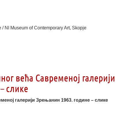
 / NI Museum of Contemporary Art, Skopje
ног већа Савременој галерији
– слике
меној галерији Зрењанин 1963. године – слике