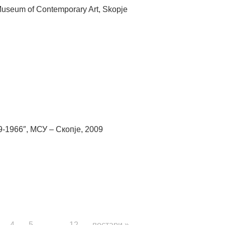
Museum of Contemporary Art, Skopje
-1966″, МСУ – Скопје, 2009
4
5
…
12
постари »