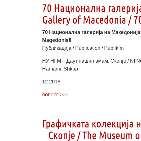
70 Национална галерија
Gallery of Macedonia / 
70 Национална галерија на Македонија / 
Maqedonisë
Публикација / Publication / Publikim
НУ НГМ – Даут пашин амам, Скопје / NI N
Hamami, Shkup
12.2018
повеќе >>>
Графичката колекција н
– Скопје / The Museum o