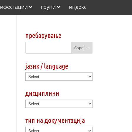
ифестации
групи
индекс
пребарување
јазик / language
дисциплини
тип на документација