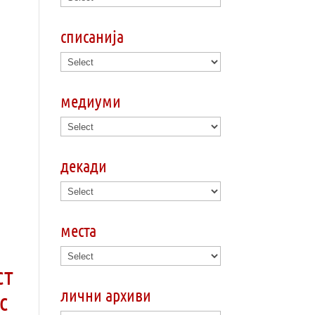
списанија
медиуми
декади
места
ст
лични архиви
c