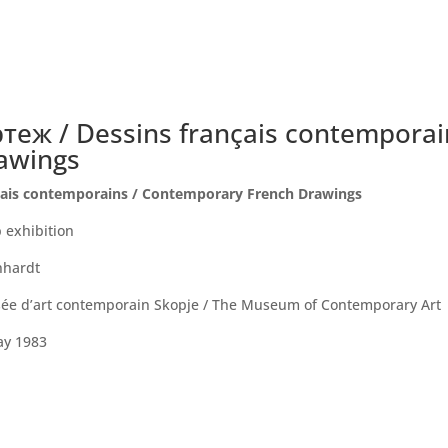
ж / Dessins français contemporai
awings
ais contemporains / Contemporary French Drawings
 exhibition
nhardt
ée d’art contemporain Skopje / The Museum of Contemporary Art
May 1983