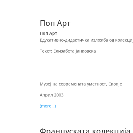
Поп Арт
Поп Арт
Едукативно-дидактичка изложба од колекциј
Текст: Елизабета Јанковска
Музеј на современата уметност, Скопје
Април 2003
(more…)
Француската колекција 