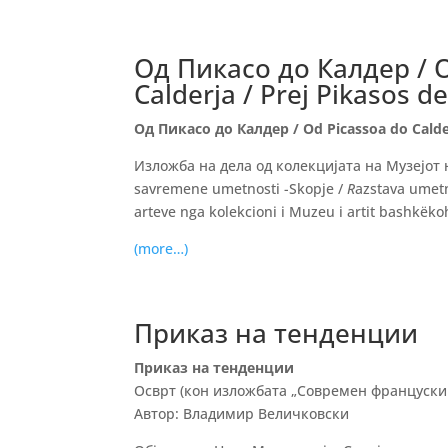
Од Пикасо до Калдер / O
Calderja / Prej Pikasos de
Од Пикасо до Калдер / Od Picassoa do Caldera
Изложба на дела од колекцијата на Музејот н
savremene umetnosti -Skopje /
R
azstava umetn
arteve nga kolekcioni i Muzeu i artit bashkëko
(more…)
Приказ на тенденции
Приказ на тенденции
Осврт (кон изложбата „Современ француски 
Автор: Владимир Величковски