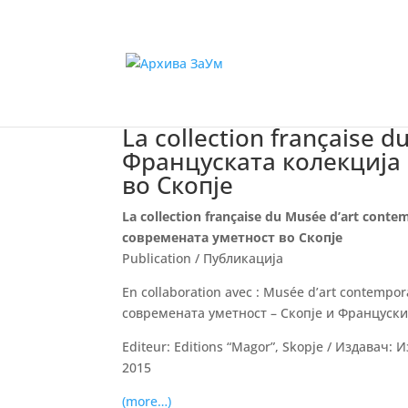
La collection française 
Француската колекција 
во Скопје
La collection française du Musée d’art cont
современата уметност во Скопје
Publication / Публикација
En collaboration avec : Musée d’art contempor
современата уметност – Скопје и Француски
Editeur: Editions “Magor”, Skopjе / Издавач:
2015
(more…)