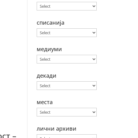
списанија
медиуми
декади
места
лични архиви
ст –