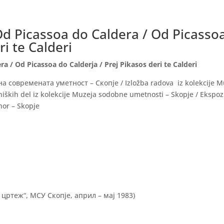
d Picassoa do Caldera / Od Picasso
ri te Calderi
 / Od Picassoa do Calderja / Prej Pikasos deri te Calderi
а современата уметност – Скопје / Izložba radova iz kolekcije M
iških del iz kolekcije Muzeja sodobne umetnosti – Skopje / Ekspoz
hor – Skopje
цртеж“, МСУ Скопје, април – мај 1983)