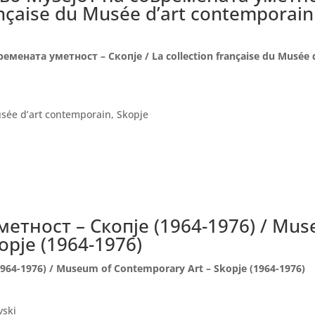
rançaise du Musée d’art contеmporain
ената уметност – Скопје / La collection française du Musée d
ée d’art contemporain, Skopje
метност – Скопје (1964-1976) / Mu
opjе (1964-1976)
964-1976) / Museum of Contemporary Art – Skopjе (1964-1976)
vski