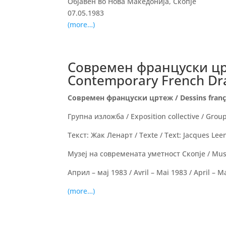
Објавен во Нова Македонија, Скопје
07.05.1983
(more…)
Современ француски црте
Contemporary French Dr
Современ француски цртеж / Dessins franç
Групна изложба / Exposition collective / Group
Текст: Жак Ленарт / Texte / Text: Jacques Lee
Музеј на современата уметност Скопје / Mus
Април – мај 1983 / Avril – Mai 1983 / April – 
(more…)