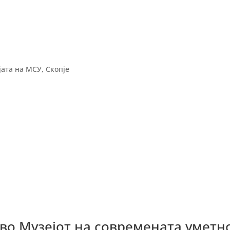
ата на МСУ, Скопје
во Музејот на современата уметно