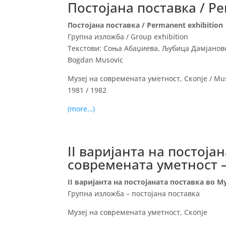
Постојана поставка / Pe
Постојана поставка / Permanent exhibition
Групна изложба / Group exhibition
Текстови: Соња Абаџиева, Љубица Дамјановск
Bogdan Musovic
Музеј на современата уметност, Скопје / Mus
1981 / 1982
(more…)
II варијанта на постоја
современата уметност –
II варијанта на постојаната поставка во М
Групна изложба – постојана поставка
Музеј на современата уметност, Скопје