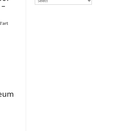
 –
’art
seum