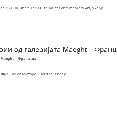
пје / Publisher: The Museum of Contemporary Art, Skopje
фии од галеријата Maeght – Франц
 Maeght – Франција
и Француски културен центар, Скопје