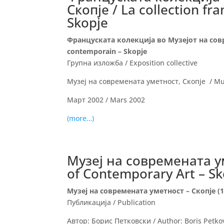
Скопје / La collection f
Skopje
Француската колекција во Музејот на соврем
contеmporain – Skopje
Групна изложба / Exposition collective
Музеј на современата уметност, Скопје / Mus
Март 2002 / Мars 2002
(more…)
Музеј на современата у
of Contemporary Art – Sk
Музеј на современата уметност – Скопје (1
Публикација / Publication
Автор: Борис Петковски / Author: Boris Petko