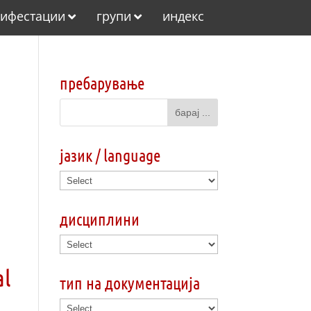
ифестации
групи
индекс
пребарување
јазик / language
дисциплини
al
тип на документација