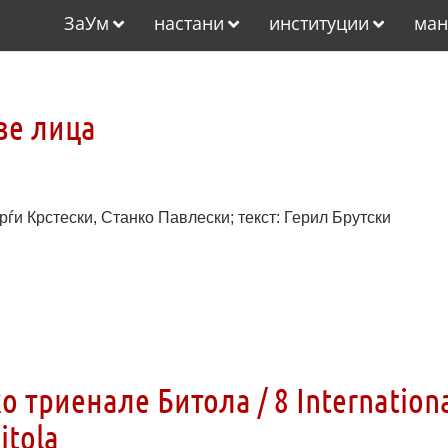
ЗаУм
настани
институции
ман
ве лица
и Крстески, Станко Павлески; текст: Герил Брутски
 триенале Битола / 8 Internation
itola