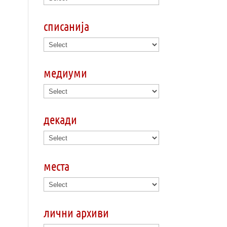
списанија
медиуми
декади
места
лични архиви