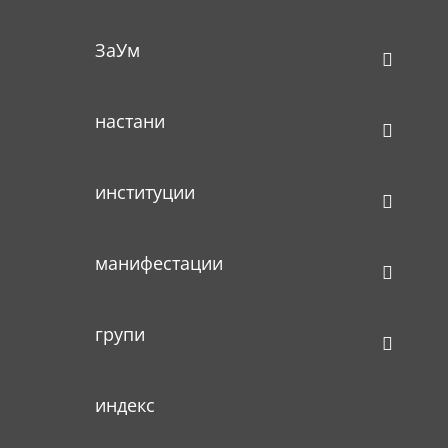
ЗаУм
настани
институции
манифестации
групи
индекс