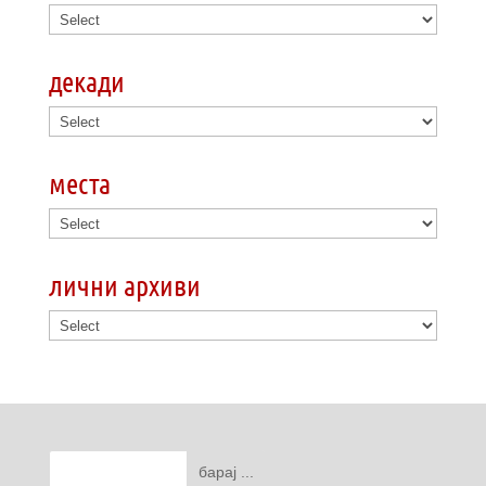
декади
места
лични архиви