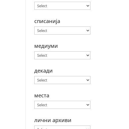
списанија
медиуми
декади
места
лични архиви