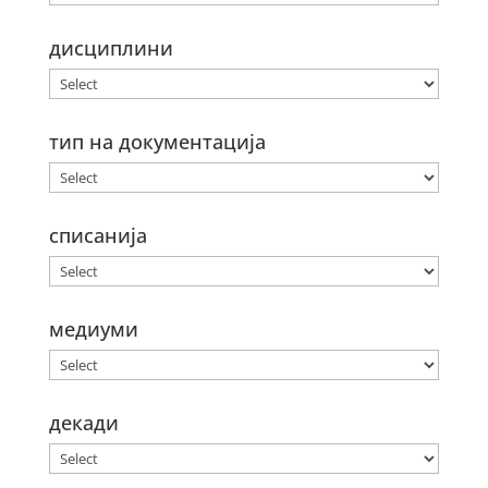
дисциплини
тип на документација
списанија
медиуми
декади