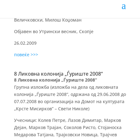
Напис
Автор: Катарина Богоева; изјави: Владимир
Величковски, Милош Коџоман
Објавен во Утрински весник, Скопје
26.02.2009
повеќе >>>
8 Ликовна колонија „Ѓуриште 2008“
8 Ликовна колонија „Ѓуриште 2008“
Групна изложба (изложба на дела од ликовната
колонија „Ѓуриште 2008“, одржана од 29.06.2008 до
07.07.2008 во организација на Домот на културата
„Крсте Мисирков” – Свети Николе)
Учесници: Колев Петре, Лазов Димитар, Марков
Дејан, Марков Трајан, Соколов Ристо, Стојаноска
Медарова Татјана, Трајковски Новица, Трајчев