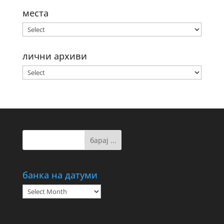
места
лични архиви
банка на датуми
банка
на
датуми