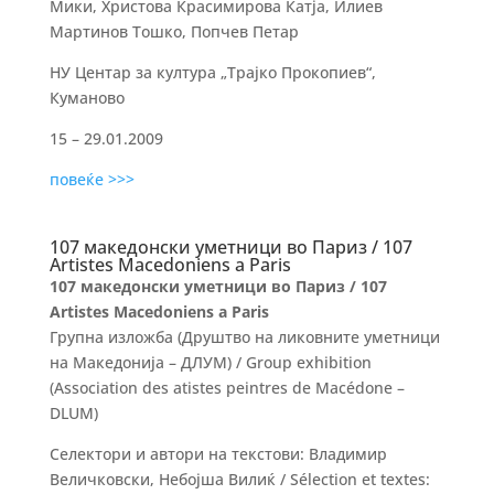
Мики, Христова Красимирова Катја, Илиев
Мартинов Тошко, Попчев Петар
НУ Центар за култура „Трајко Прокопиев“,
Куманово
15 – 29.01.2009
повеќе >>>
107 македонски уметници во Париз / 107
Artistes Macedoniens a Paris
107 македонски уметници во Париз /
107
Artistes Macedoniens a Paris
Групна изложба (Друштво на ликовните уметници
на Македонија – ДЛУМ) / Group exhibition
(Association des atistes peintres de Macédone –
DLUM)
Селектори и автори на текстови: Владимир
Величковски, Небојша Вилиќ / Sélection et textes: