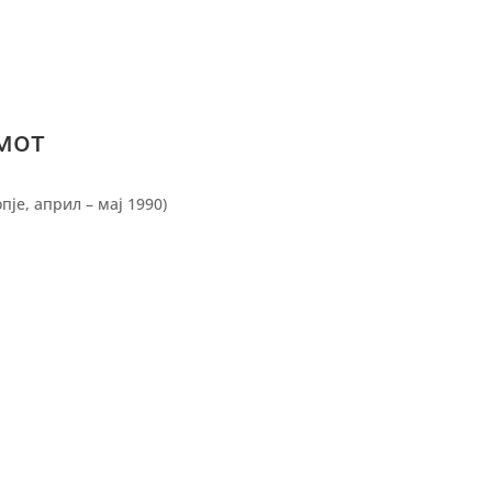
мот
је, април – мај 1990)