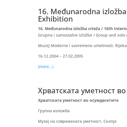
16. Međunarodna izložba 
Exhibition
16. Međunarodna izložba crteža / 16th Intern
Grupna i samostalne izložbe / Group and solo 
Muzej Moderne i savremene umetnosti, Rijeka
16.12.2004 – 27.02.2005
(more…)
Хрватската уметност во
Хрватската уметност во осумдесетите
Групна изложба
Музеј на современата уметност, Скопје