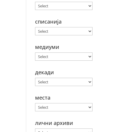
списанија
медиуми
декади
места
лични архиви