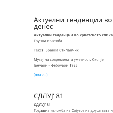
Актуелни тенденции во 
денес
Актуелни тенденции во хрватското сликар
Групна изложба
Текст: Бранка Стипанчиќ
Музеј на современата уметност, Скопје
Јануари – фебруари 1985
(more…)
СДЛУЈ’ 81
СДЛУЈ’ 81
Годишна изложба на Сојузот на друштвата н