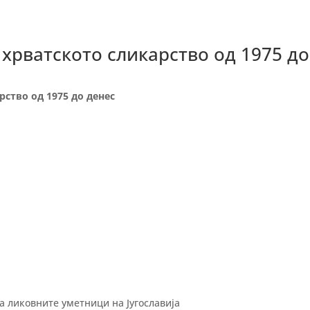
хрватското сликарство од 1975 до
ство од 1975 до денес
а ликовните уметници на Југославија