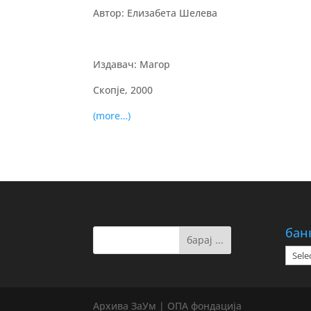
Автор: Елизабета Шелева
Издавач: Магор
Скопје, 2000
(more…)
бан
банк
на
дату
Архива ЗаУм | ОПА фондација