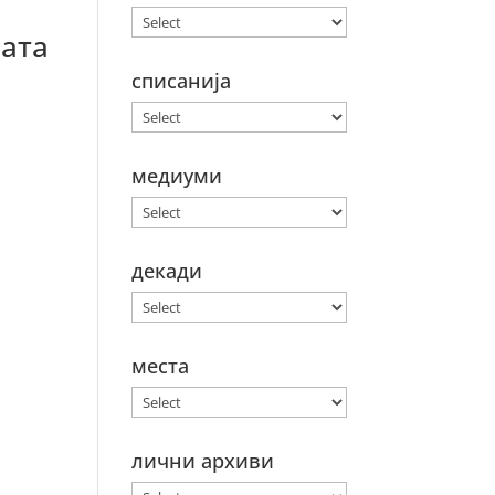
ната
списанија
медиуми
декади
места
лични архиви