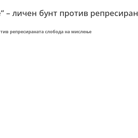
“ – личен бунт против репресира
отив репресираната слобода на мислење