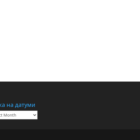
ка на датуми
а
ми