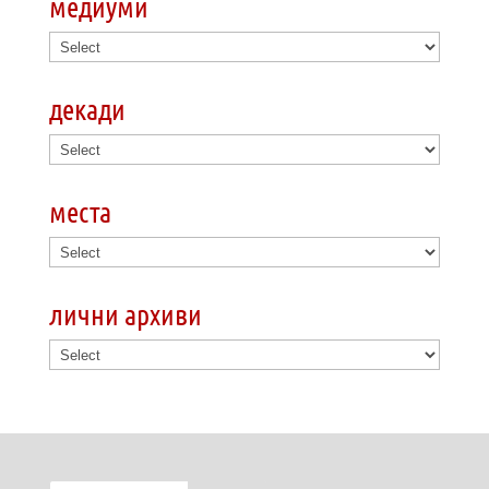
медиуми
декади
места
лични архиви