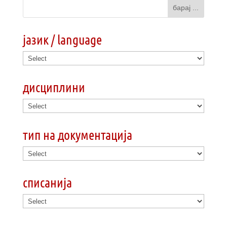
јазик / language
дисциплини
тип на документација
списанија