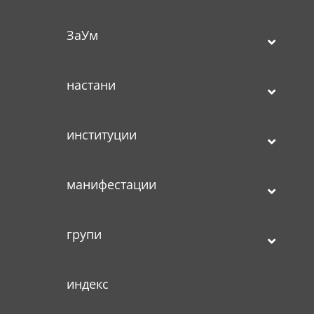
ЗаУм
настани
институции
манифестации
групи
индекс