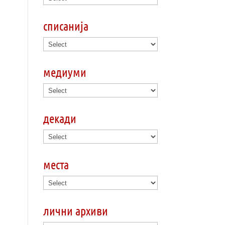
списанија
медиуми
декади
места
лични архиви