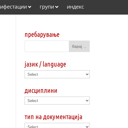
ифестации
групи
индекс
пребарување
јазик / language
дисциплини
тип на документација