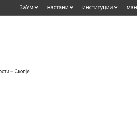
ЗаУм
настани
институции
ман
ости – Скопје