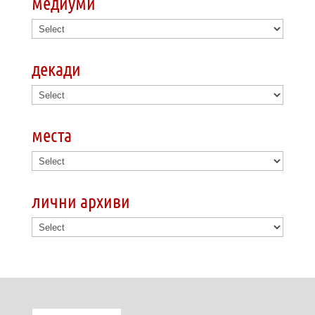
медиуми
декади
места
лични архиви