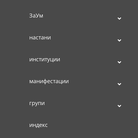
ЗаУм
настани
институции
манифестации
групи
индекс