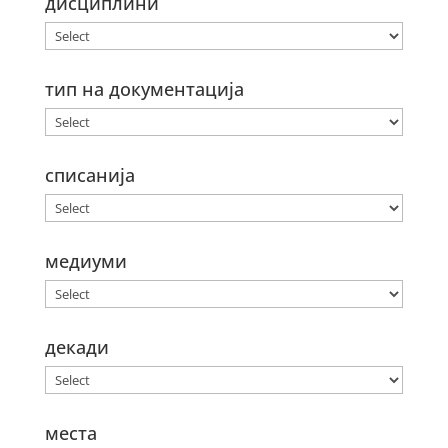
дисциплини
тип на документација
списанија
медиуми
декади
места