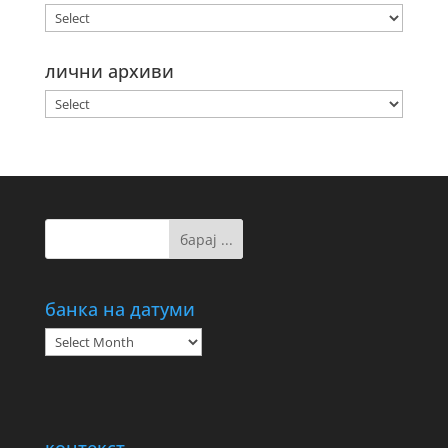
лични архиви
банка на датуми
банка
на
датуми
контекст