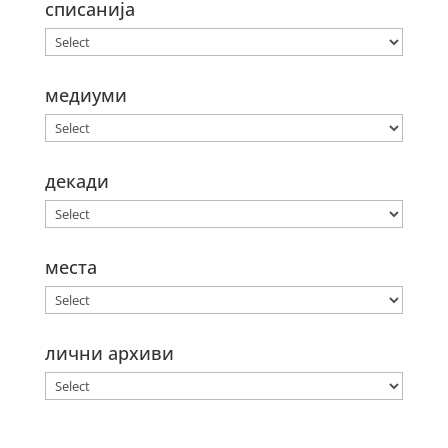
списанија
медиуми
декади
места
лични архиви