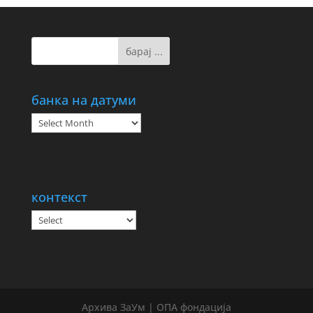
банка на датуми
банка
на
датуми
контекст
Архива ЗаУм | ОПА фондација