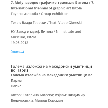
7. Меѓународно графичко триенале Битола / 7.
International triennial of graphic art Bitola
Групна изложба / Group exhibition
Текст: Владо Ѓорески / Text: Vlado Gjoreski
НУ Завод и музеј, Битола / NI Institute and
Museum, Bitola
19.08.2012
(more…)
Голема изложба на македонски уметници
во Париз
Голема изложба на македонски уметници во
Париз
Напис
Автор: Катарина Богоева; изјави: Владимир
Величковски, Милош Коџоман