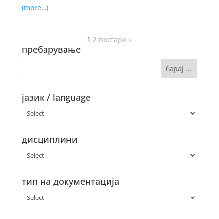
(more…)
1
2
постари »
пребарување
јазик / language
дисциплини
тип на документација