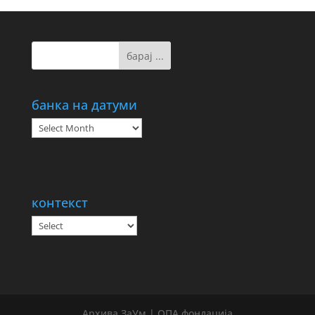
банка на датуми
банка
на
датуми
контекст
Архива ЗаУм | ОПА фондација