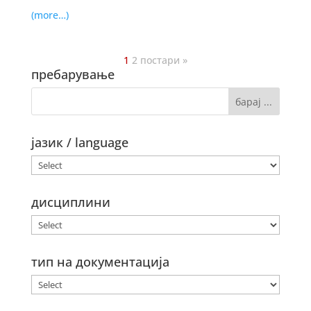
(more…)
1
2
постари »
пребарување
јазик / language
дисциплини
тип на документација