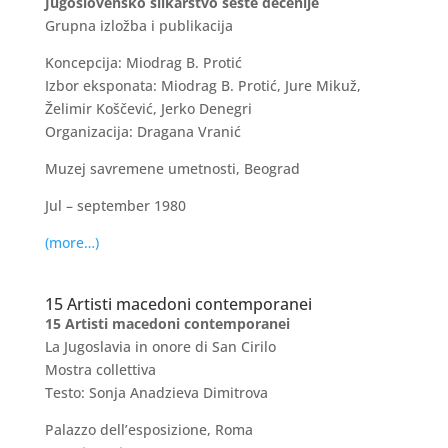
Jugoslovensko slikarstvo šeste decenije
Grupna
izložba i publikacija
Koncepcija: Miodrag B. Protić
Izbor eksponata: Miodrag B. Protić, Jure Mikuž,
Želimir Koščević, Jerko Denegri
Organizacija: Dragana Vranić
Muzej savremene umetnosti, Beograd
Jul – september 1980
(more…)
15 Artisti macedoni contemporanei
15 Artisti macedoni contemporanei
La Jugoslavia in onore di San Cirilo
Mostra collettiva
Testo: Sonja Anadzieva Dimitrova
Palazzo dell’esposizione, Roma