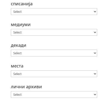
списанија
медиуми
декади
места
лични архиви