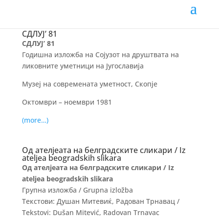
(more…)
СДЛУЈ’ 81
СДЛУЈ’ 81
Годишна изложба на Сојузот на друштвата на
ликовните уметници на Југославија
Музеј на современата уметност, Скопје
Октомври – ноември 1981
(more…)
Од ателјеата на белградските сликари / Iz
ateljea beogradskih slikara
Од ателјеата на белградските сликари / Iz
ateljea beogradskih slikara
Групна изложба / Grupna izložba
Текстови: Душан Митевиќ, Радован Трнавац /
Tekstovi: Dušan Mitević, Radovan Trnavac