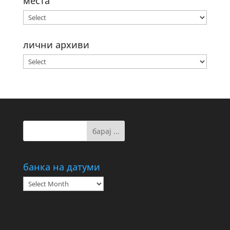
места
лични архиви
банка на датуми
банка
на
датуми