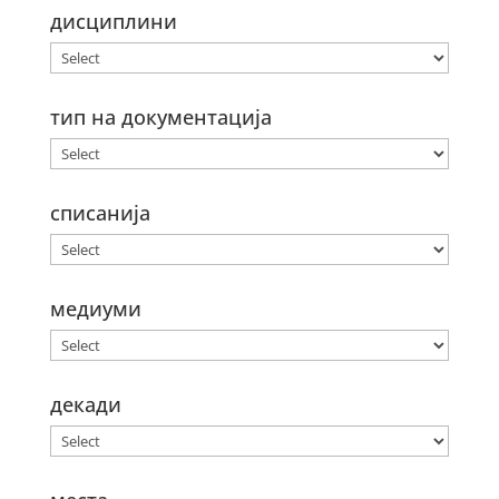
дисциплини
тип на документација
списанија
медиуми
декади