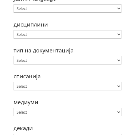
дисциплини
тип на документација
списанија
медиуми
декади