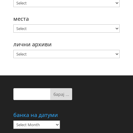
места
лични архиви
банка на датуми
банка
на