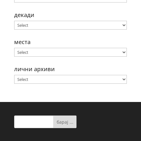
декади
места
лични архиви