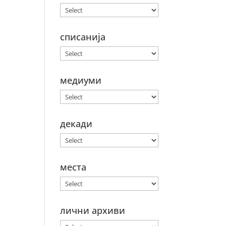
списанија
медиуми
декади
места
лични архиви