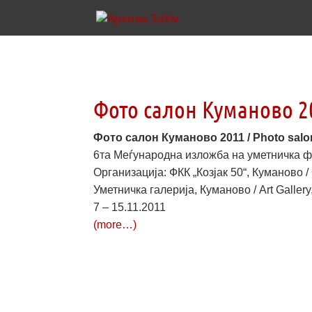
Фото салон Куманово 20
Фото салон Куманово 2011 / Photo sal
6та Меѓународна изложба на уметничка фотог
Организација: ФКК „Козјак 50“, Куманово /
Уметничка галерија, Куманово / Art Galler
7 – 15.11.2011
(more…)