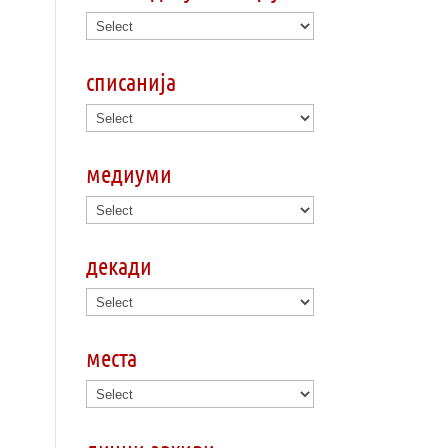
списанија
медиуми
декади
места