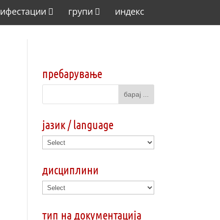
ифестации
групи
индекс
пребарување
јазик / language
дисциплини
тип на документација