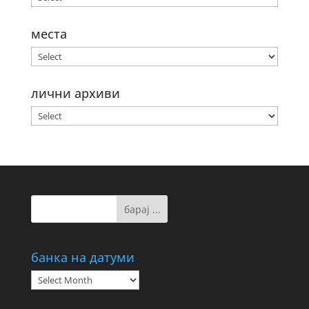
места
лични архиви
банка на датуми
банка
на