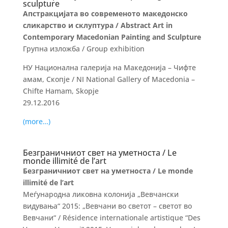
sculpture
Апстракцијата во современото македонско
сликарство и склуптура / Abstract Art in
Contemporary Macedonian Painting and Sculpture
Групна изложба / Group exhibition
НУ Национална галерија на Македонија – Чифте
амам, Скопје / NI National Gallery of Macedonia –
Chifte Hamam, Skopje
29.12.2016
(more…)
Безграничниот свет на уметноста / Le
monde illimité de l’art
Безграничниот свет на уметноста / Le monde
illimité de l’art
Меѓународна ликовна колонија „Вевчански
видувања“ 2015: „Вевчани во светот – светот во
Вевчани“ / Résidence internationale artistique “Des