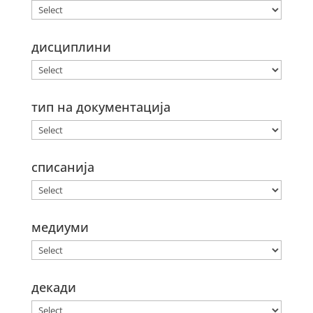
дисциплини
тип на документација
списанија
медиуми
декади