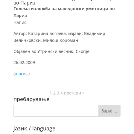
во Париз
Голема изложба на македонски уметници во
Париз
Напис
Автор: Катарина Богоева; изјави: Владимир
Величковски, Милош Коџоман
Објавен во Утрински весник, Скопје
26.02.2009
(more…)
1
2
3
4
постари »
пребарување
јазик / language