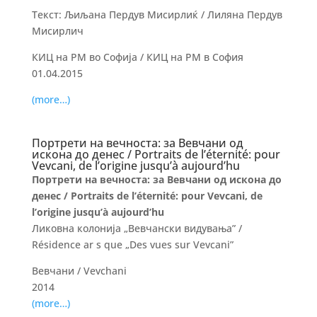
Текст: Љиљана Пердув Мисирлиќ / Лиляна Пердув
Мисирлич
КИЦ на РМ во Софија / КИЦ на РМ в София
01.04.2015
(more…)
Портрети на вечноста: за Вевчани од
искона до денес / Portraits de l’éternité: pour
Vevcani, de l’origine jusqu’à aujourd’hu
Портрети на вечноста: за Вевчани од искона до
денес / Portraits de l’éternité: pour Vevcani, de
l’origine jusqu’à aujourd’hu
Ликовна колонија „Вевчански видувања” /
Résidence ar s que „Des vues sur Vevcani”
Вевчани / Vevchani
2014
(more…)