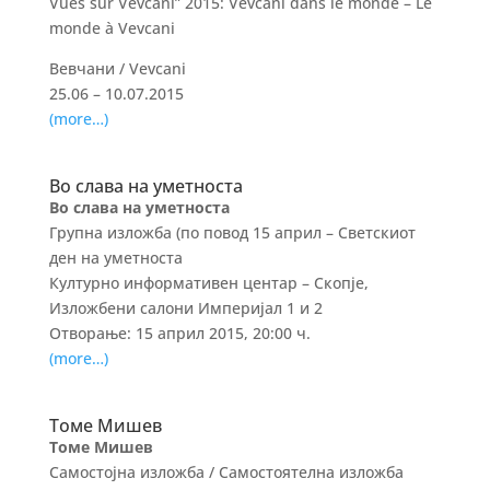
Vues sur Vevcani” 2015: Vevcani dans le monde – Le
monde à Vevcani
Вевчани / Vevcani
25.06 – 10.07.2015
(more…)
Во слава на уметноста
Во слава на уметноста
Групна изложба (по повод
15
април
– Светскиот
ден на уметноста
Културно информативен центар – Скопје,
Изложбени салони Империјал 1 и 2
Отворање: 15 април 2015, 20:00 ч.
(more…)
Томе Мишев
Томе Мишев
Самостојна изложба / Самостоятелна изложба