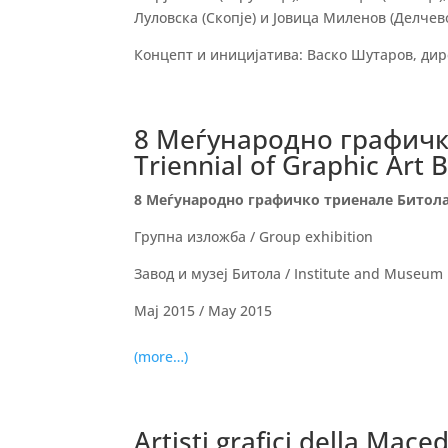
Луловска (Скопје) и Јовица Миленов (Делчев
Концепт и иницијатива: Васко Шутаров, ди
8 Меѓународно графичко
Triennial of Graphic Art B
8 Меѓународно графичко триенале Битол
Групна изложба / Group exhibition
Завод и музеј Битола / Institute and Museum 
Мај 2015 / May 2015
(more…)
Artisti grafici della Macedo