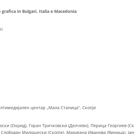
e grafica in Bulgari, Italia e Macedonia
ri
ултимедијален центар „Мала Станица“, Скопје
ски (Охрид), Горан Тричковски (Делчево), Перица Георгиев (Ск
, Слободан Милошески (Скопје), Маријана Иванова (Виница), Ја