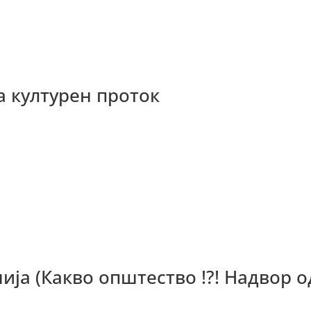
а културен проток
ија (Какво општество !?! Надвор о