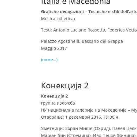
Italia e Macedonia
Grafiche divagazioni – Tecniche е stili dell’art
Mostra collettiva
Testi: Antonio Luciano Rossetto, Federica Vetto
Palazzo Agostinelli, Bassano del Grappa
Maggio 2017
(more…)
Конекција 2
Конекција 2
групна изложба
НУ национална галерија на Македонија – М
Отворање: 1 декември 2016, 19:00 ч.
Уметници: Зоран Мише (Охрид), Павел Целко
Марјан Ѕин (Струмица), Иво Пецов (Виница)