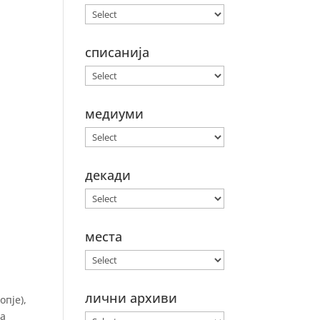
списанија
медиуми
декади
места
лични архиви
опје),
на