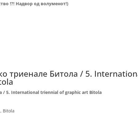
тво !?! Надвор од волуменот!)
 триенале Битола / 5. Internation
tola
. International triennial of graphic art Bitola
 Bitola