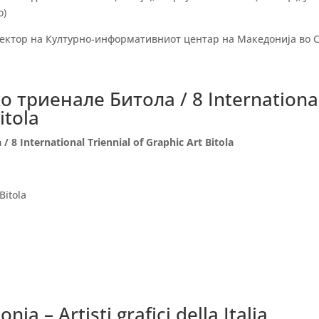
о)
ректор на Културно-информативниот центар на Македонија во 
 триенале Битола / 8 Internationa
itola
а /
8 International Triennial of Graphic Art Bitola
Bitola
nia – Artisti grafici della Italia