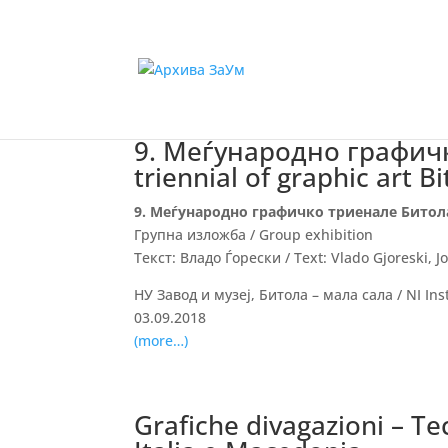
9. Меѓународно графичко
triennial of graphic art Bi
9. Меѓународно графичко триенале Битола / 9
Групна изложба / Group exhibition
Текст: Владо Ѓорески / Text: Vlado Gjoreski, 
НУ Завод и музеј, Битола – мала сала / NI Ins
03.09.2018
(more…)
Grafiche divagazioni – Tecn