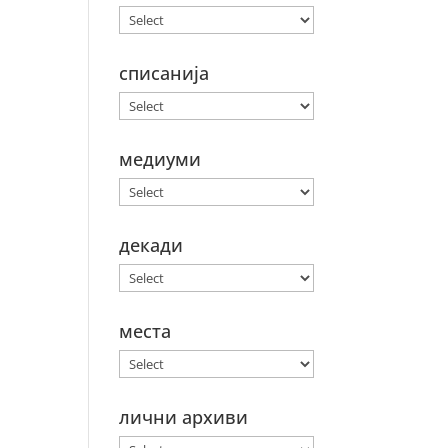
списанија
медиуми
декади
места
лични архиви