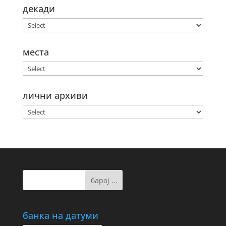
декади
места
лични архиви
банка на датуми