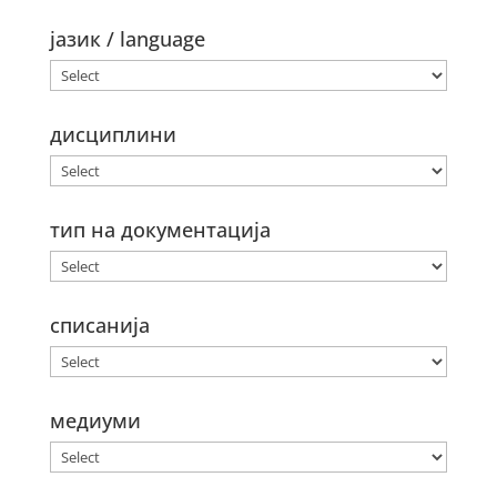
јазик / language
дисциплини
тип на документација
списанија
медиуми