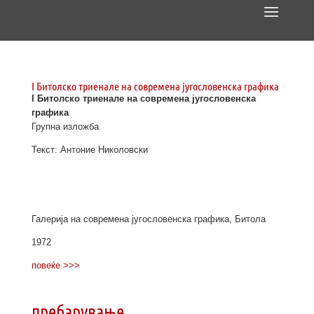
I Битолско триенале на современа југословенска графика
I Битолско триенале на современа југословенска
графика
Групна изложба
Текст: Антоние Николовски
Галерија на современа југословенска графика, Битола
1972
повеќе >>>
пребарување