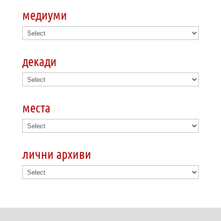
медиуми
декади
места
лични архиви