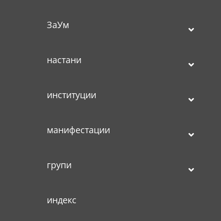
ЗаУм
настани
институции
манифестации
групи
индекс