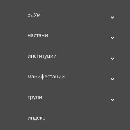
ЗаУм
настани
институции
манифестации
групи
индекс