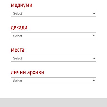
медиуми
декади
места
лични архиви