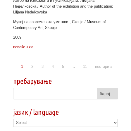
Автор на изложбата и публикацијата: Лилјана
Неделковска / Author of the exhibition and the publication:
Liljana Nedelkovska
Музеј на современата уметност, Скопје / Museum of
Contemporary Art, Skopje
2009
повеќе >>>
1
2
3
4
5
…
11
постари »
пребарување
јазик / language