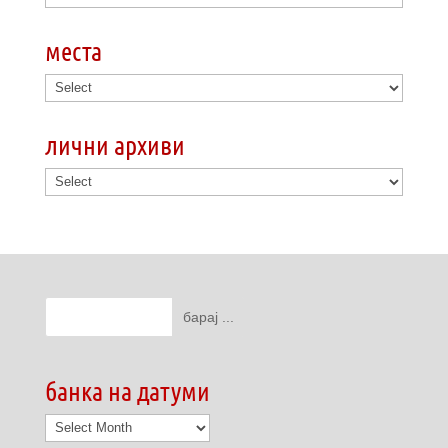
места
лични архиви
банка на датуми
банка
на