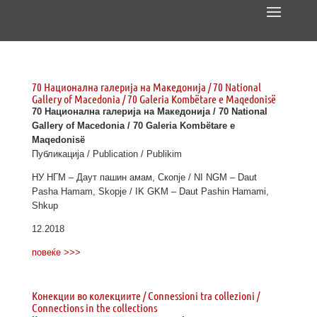
70 Национална галерија на Македонија / 70 National
Gallery of Macedonia / 70 Galeria Kombëtare e Maqedonisë
70 Национална галерија на Македонија / 70 National
Gallery of Macedonia / 70 Galeria Kombëtare e
Maqedonisë
Публикација / Publication / Publikim
НУ НГМ – Даут пашин амам, Скопје / NI NGM – Daut
Pasha Hamam, Skopje / IK GKM – Daut Pashin Hamami,
Shkup
12.2018
повеќе >>>
Конекции во колекциите / Connessioni tra collezioni /
Connections in the collections