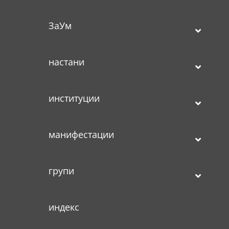
ЗаУм
настани
институции
манифестации
групи
индекс