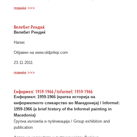
повеќе >>>
Велебит Рендиќ
Велебит Рендиќ
Напис
Објавен на www.oldprilep.com
23.11.2011
повеќе >>>
Енформел: 1959-1966 / Informel: 1959-1966
Енформел: 1959-1966
(кратка историја на
енформелното сликарство во Македонија) /
Informel:
1959-1966
(a brief history of the Informel painting in
Macedonia)
Групна изложба и публикација / Group exhibition and
publication