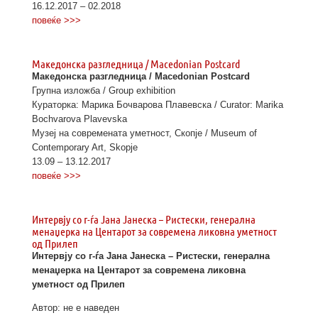
16.12.2017 – 02.2018
повеќе >>>
Македонска разгледница / Macedonian Postcard
Македонска разгледница / Macedonian Postcard
Групна изложба / Group exhibition
Кураторка: Марика Бочварова Плавевска / Curator: Marika
Bochvarova Plavevska
Музеј на современата уметност, Скопје / Museum of
Contemporary Art, Skopje
13.09 – 13.12.2017
повеќе >>>
Интервју со г-ѓа Јана Јанеска – Ристески, генерална
менаџерка на Центарот за современа ликовна уметност
од Прилеп
Интервју со г-ѓа Јана Јанеска – Ристески, генерална
менаџерка на Центарот за современа ликовна
уметност од Прилеп
Автор: не е наведен