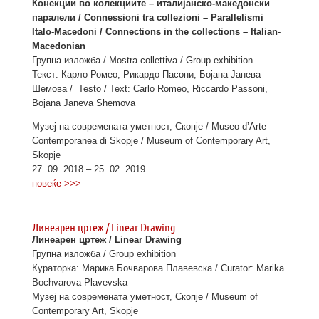
Конекции во колекциите – италијанско-македонски
паралели / Connessioni tra collezioni – Parallelismi
Italo-Macedoni / Connections in the collections – Italian-
Macedonian
Групна изложба / Mostra collettiva / Group exhibition
Текст: Карло Ромео, Рикардо Пасони, Бојана Јанева
Шемова / Testo / Text: Carlo Romeo, Riccardo Passoni,
Bojana Janeva Shemova
Музеј на современата уметност, Скопје / Museo d’Arte
Contemporanea di Skopje / Museum of Contemporary Art,
Skopje
27. 09. 2018 – 25. 02. 2019
повеќе >>>
Линеарен цртеж / Linear Drawing
Линеарен цртеж / Linear Drawing
Групна изложба / Group exhibition
Кураторка: Марика Бочварова Плавевска / Curator: Marika
Bochvarova Plavevska
Музеј на современата уметност, Скопје / Museum of
Contemporary Art, Skopje