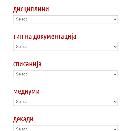
дисциплини
тип на документација
списанија
медиуми
декади