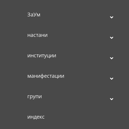
ЗаУм
настани
институции
манифестации
групи
индекс