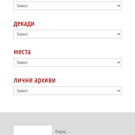
декади
места
лични архиви