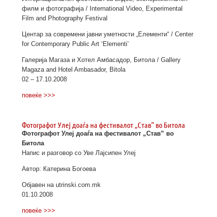
филм и фотографија / International Video, Experimental
Film and Photography Festival
Центар за современи јавни уметности „Елементи“ / Center
for Contemporary Public Art ‘Elementi’
Галерија Магаза и Хотел Амбасадор, Битола / Gallery
Magaza and Hotel Ambasador, Bitola
02 – 17.10.2008
повеќе >>>
Фотографот Улеј доаѓа на фестивалот „Став” во Битола
Фотографот Улеј доаѓа на фестивалот „Став” во
Битола
Напис и разговор со Уве Лајсипен Улеј
Автор: Катерина Богоева
Објавен на utrinski.com.mk
01.10.2008
повеќе >>>