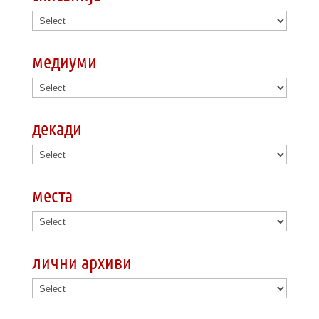
медиуми
декади
места
лични архиви