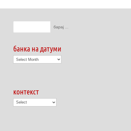
банка на датуми
банка
на
датуми
контекст