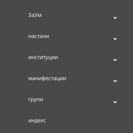
ЗаУм
настани
институции
манифестации
групи
индекс