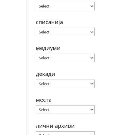
списанија
медиуми
декади
места
лични архиви