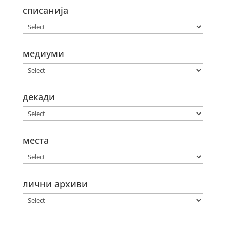
списанија
медиуми
декади
места
лични архиви