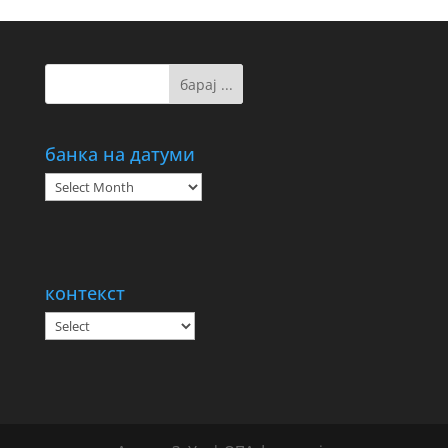
банка на датуми
банка
на
датуми
контекст