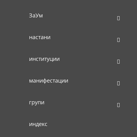
ЗаУм
настани
институции
манифестации
групи
индекс