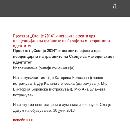
Проектот „Скопје 2014“ и неговите ефекти врз
перцепцијата на граѓаните на Скопје за македонскиот
идентитет
Проектот „Скопје 2014“ и неговите ефекти
врз
перцепцијата на граѓаните на Скопје
за македонскиот
идентитет
Истражување (онлајн публикација)
Истражувачки тим: Д-р Катерина Колозова (главен
истражувач), Д-р Калина Лечевска (истражувач), М-р
Викторија Боровска (истражувач), М-р Ана Блажева,
истражувач
Институт за општествени и хуманистички науки, Скопје
Датум на објавување: 30 јуни 2013
повеќе >>>