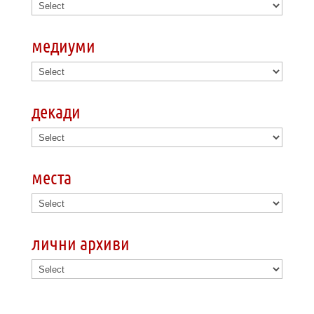
медиуми
декади
места
лични архиви