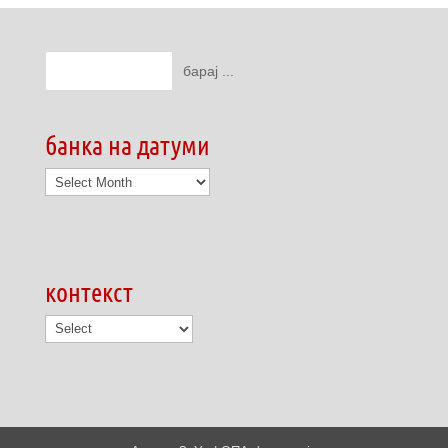
банка на датуми
банка
на
датуми
контекст