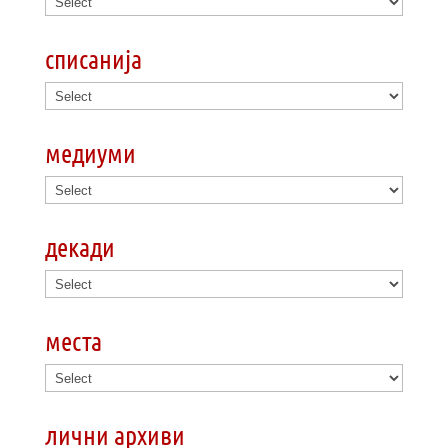
списанија
медиуми
декади
места
лични архиви