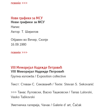
повеќе >>>
Нови графики за МСУ
Нови графики за МСУ
Напис
Автор: Т. Ширилов
Објавен во Вечер, Скопје
16.09.1980
повеќе >>>
VIII Меморијал Надежде Петровић
VIII Меморијал Надежде Петровић
Групна изложба / Exposition collective
Текст: Стеван С. Секованић / Texte: Stevan S. Sekovanić
>>> Танас Луловски, Васко Ташковски / Tanas Lulovski,
Vasko Taškovski
Уметничка галерија, Чачак / Galerie d’ art, Čačak