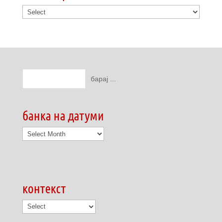
банка на датуми
банка
на
датуми
контекст