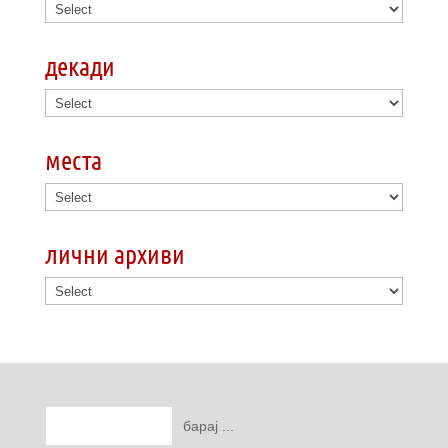
декади
места
лични архиви