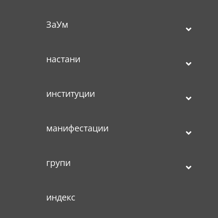
ЗаУм
настани
институции
манифестации
групи
индекс