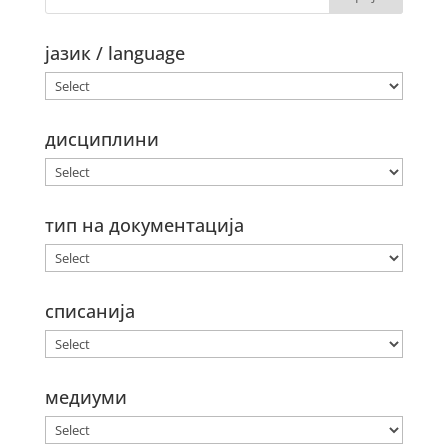
јазик / language
дисциплини
тип на документација
списанија
медиуми