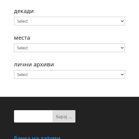
декади
места
лични архиви
банка на датуми