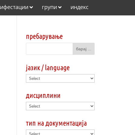
ифестации
групи
индекс
пребарување
јазик / language
дисциплини
тип на документација