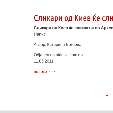
Сликари од Киев ќе сл
Сликари од Киев ќе сликаат и во Архе
Напис
Автор: Катерина Богоева
Објавен на utrinski.com.mk
11.05.2011
повеќе >>>
1