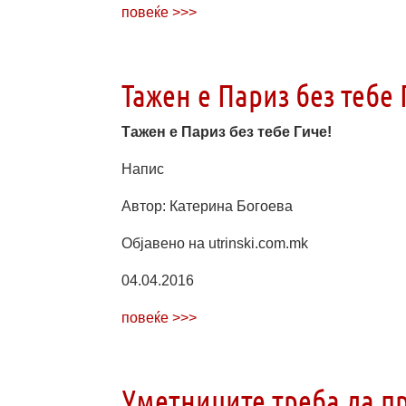
повеќе >>>
Тажен е Париз без тебе 
Тажен е Париз без тебе Гиче!
Напис
Автор: Катерина Богоева
Објавено на utrinski.com.mk
04.04.2016
повеќе >>>
Уметниците треба да пр