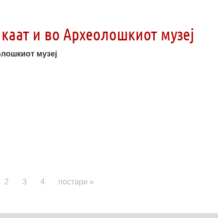
икаат и во Археолошкиот музеј
олошкиот музеј
2
3
4
постари »