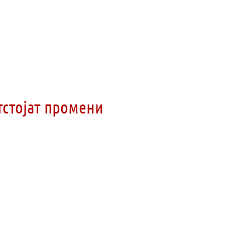
тстојат промени
и