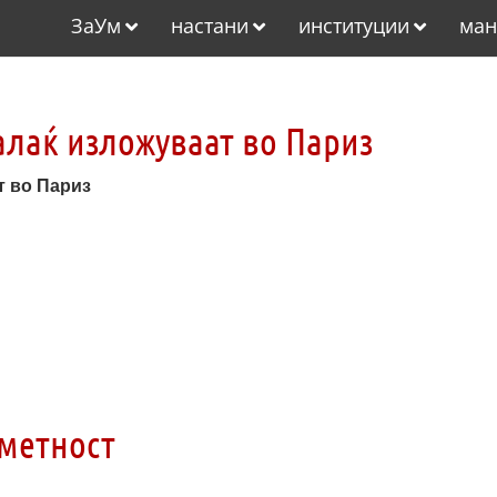
ЗаУм
настани
институции
ман
лаќ изложуваат во Париз
т во Париз
уметност