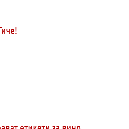
Гиче!
ават етикети за вино