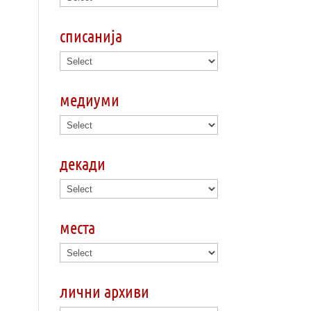
списанија
медиуми
декади
места
лични архиви