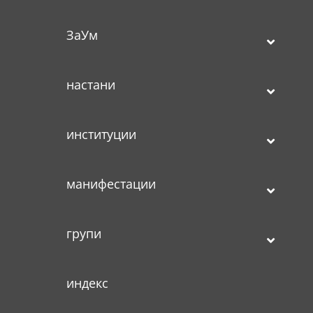
ЗаУм
настани
институции
манифестации
групи
индекс