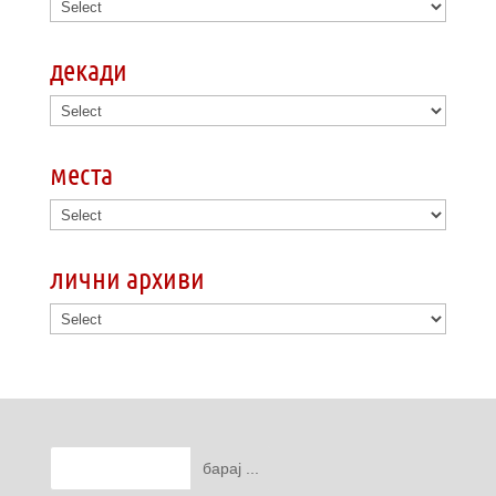
декади
места
лични архиви