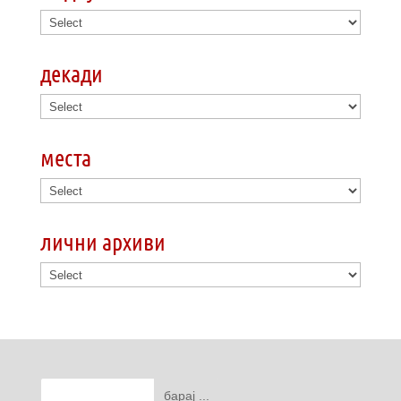
декади
места
лични архиви