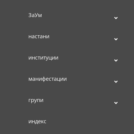
ЗаУм
настани
институции
манифестации
групи
индекс