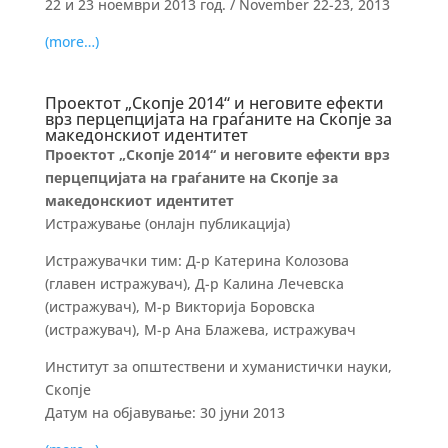
22 и 23 ноември 2013 год. / November 22-23, 2013
(more…)
Проектот „Скопје 2014“ и неговите ефекти
врз перцепцијата на граѓаните на Скопје за
македонскиот идентитет
Проектот „Скопје 2014“ и неговите ефекти
врз
перцепцијата на граѓаните на Скопје
за
македонскиот идентитет
Истражување (онлајн публикација)
Истражувачки тим: Д-р Катерина Колозова
(главен истражувач), Д-р Калина Лечевска
(истражувач), М-р Викторија Боровска
(истражувач), М-р Ана Блажева, истражувач
Институт за општествени и хуманистички науки,
Скопје
Датум на објавување: 30 јуни 2013