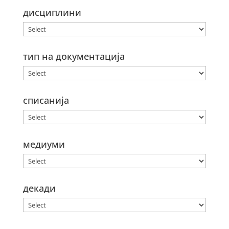
дисциплини
тип на документација
списанија
медиуми
декади