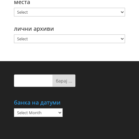
места
лични архиви
банка на датуми
банка
на
датуми