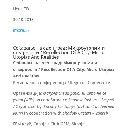
Нова ТВ
30.10.2015
(more…)
Сеќавање на еден град: Микроутопии и
стварности / Recollection Of A City: Micro
Utopias And Realities
Сеќавање на еден град:
Микроутопии и
стварности /
Recollection Of A City
:
Micro Utopias
And Realities
Регионална конференција / Regional Conference
Организација:
Факултет за работи што не се
учат (ФРУ)
во соработка со
Shadow Casters –
Загреб
/
Organized by:
Faculty for things that can’t be learned
(ФРУ)
in cooperation with
Shadow Casters – Zagreb
ГЕМ клуб, Скопје / Club GEM, Skopje