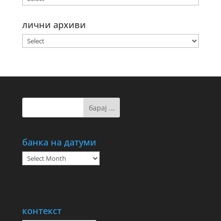
лични архиви
банка на датуми
банка
на
датуми
контекст