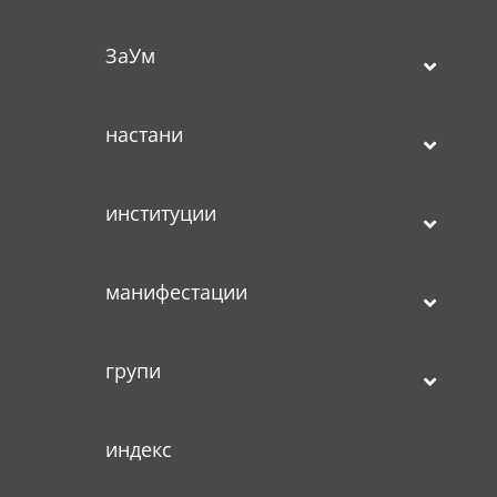
ЗаУм
настани
институции
манифестации
групи
индекс