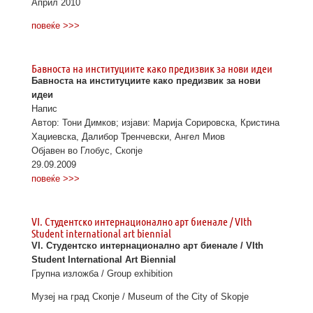
Април 2010
повеќе >>>
Бавноста на институциите како предизвик за нови идеи
Бавноста на институциите како предизвик за нови
идеи
Напис
Автор: Тони Димков; изјави: Марија Сорировска, Кристина
Хаџиевска, Далибор Тренчевски, Ангел Миов
Објавен во Глобус, Скопје
29.09.2009
повеќе >>>
VI. Студентско интернационално арт биенале / VIth
Student international art biennial
VI. Студентско интернационално арт биенале / VIth
Student International Art Biennial
Групна изложба / Group exhibition
Музеј на град Скопје / Museum of the City of Skopje