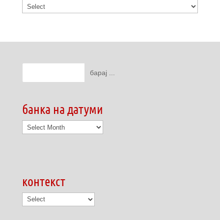
банка на датуми
банка
на
датуми
контекст