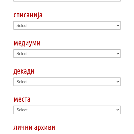
списанија
медиуми
декади
места
лични архиви