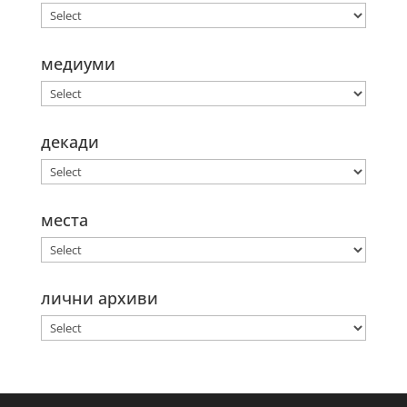
медиуми
декади
места
лични архиви