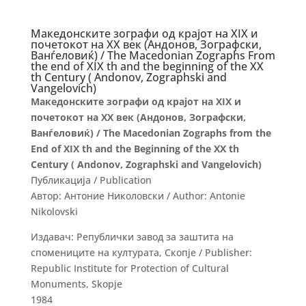
Македонските зографи од крајот на XIX и
почетокот на XX век (Андонов, Зографски,
Ванѓеловиќ) / The Macedonian Zographs From
the end of XIX th and the beginning of the XX
th Century ( Andonov, Zographski and
Vangelovich)
Македонските зографи од крајот на XIX и
почетокот на XX век (Андонов, Зографски,
Ванѓеловиќ) / The Macedonian Zographs from the
End of XIX th and the Beginning of the XX th
Century ( Andonov, Zographski and Vangelovich)
Публикацијa / Publication
Автор: Антоние Николовски / Author: Antonie
Nikolovski
Издавач: Републички завод за заштита на
спомениците на културата, Скопје / Publisher:
Republic Institute for Protection of Cultural
Monuments, Skopje
1984