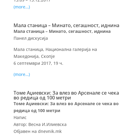
(more…)
Мала станица – Минато, сегашност, иднина
Мала станица – Минато, сегашност, иднина
Панел дискусија
Мала станица, Национална галерија на
Македонија, Скопје
6 септември 2017, 19 ч.
(more…)
Томе Аџиевски: За влез во Арсенале се чека
во редица од 100 метри
Томе Аџиевски: За влез во Арсенале се чека во
редица од 100 метри
Напис
Автор: Весна И.Илиевска
Објавен на dnevnik.mk