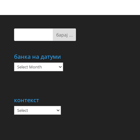
банка на датуми
банка
на
датуми
контекст