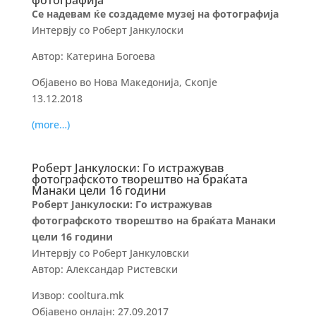
фотографија
Се надевам ќе создадеме музеј на фотографија
Интервју со Роберт Јанкулоски
Автор: Катерина Богоева
Објавено во Нова Македонија, Скопје
13.12.2018
(more…)
Роберт Јанкулоски: Го истражував
фотографското творештво на браќата
Манаки цели 16 години
Роберт Јанкулоски: Го истражував
фотографското творештво на браќата Манаки
цели 16 години
Интервју со Роберт Јанкуловски
Автор: Александар Ристевски
Извор: cooltura.mk
Објавено онлајн: 27.09.2017