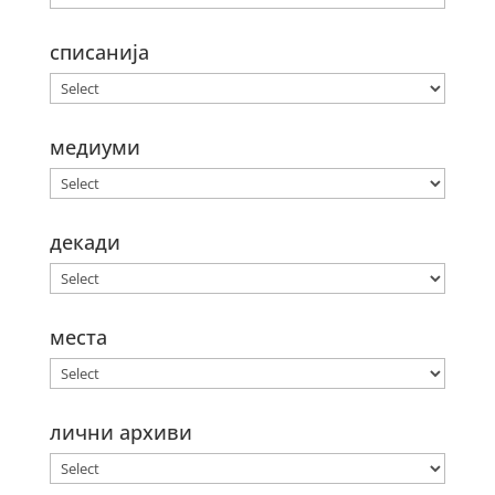
списанија
медиуми
декади
места
лични архиви