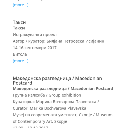
(more…)
Такси
Такси
Истражувачки проект
Автор / куратор: Билјана Петровска Исијанин
14-16 септември 2017
Битола
(more…)
Македонска разгледница / Macedonian
Postcard
Македонска разгледница / Macedonian Postcard
Групна изложба / Group exhibition
Кураторка: Марика Бочварова Плавевска /
Curator: Marika Bochvarova Plavevska
Музеј на современата уметност, Скопје / Museum
of Contemporary Art, Skopje
13.09 – 13.12.2017