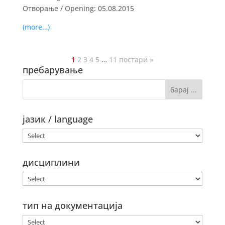
Отворање / Opening: 05.08.2015
(more…)
1
2
3
4
5
…
11
постари »
пребарување
јазик / language
дисциплини
тип на документација