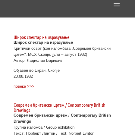
Широк спектар на изразување
Широк спектар на изразување
Критички осврт (кон изложбата „Современ британски
цртеж“, МСУ, Скопје, јули – август 1982)
Автор: Ладислав Баришиќ
Објавен во Екран, Скопје
20.08.1982
повеќе >>>
Современ британски цртеж / Contemporary British
Drawings
Современ британски цртеж / Contemporary British
Drawings
Групна изложба / Group exhibition
Текст: Норберт Линтон / Text: Norbert Lynton