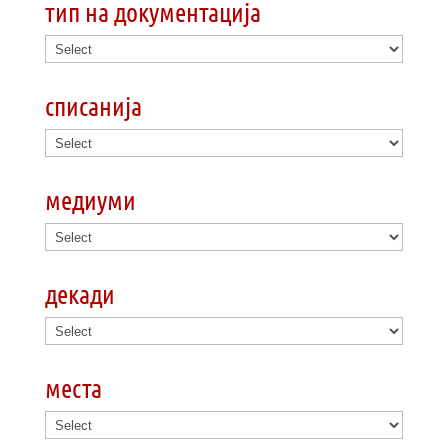
тип на документација
списанија
медиуми
декади
места