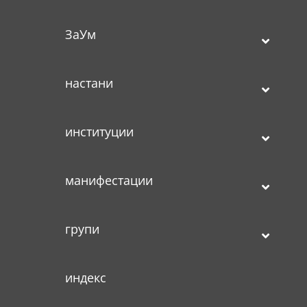
ЗаУм
настани
институции
манифестации
групи
индекс