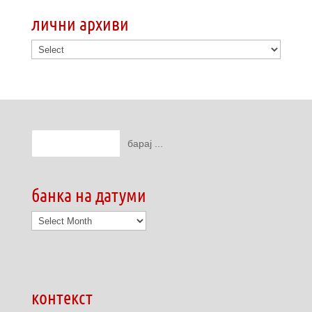
лични архиви
банка на датуми
банка
на
датуми
контекст