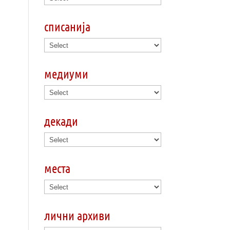
списанија
медиуми
декади
места
лични архиви