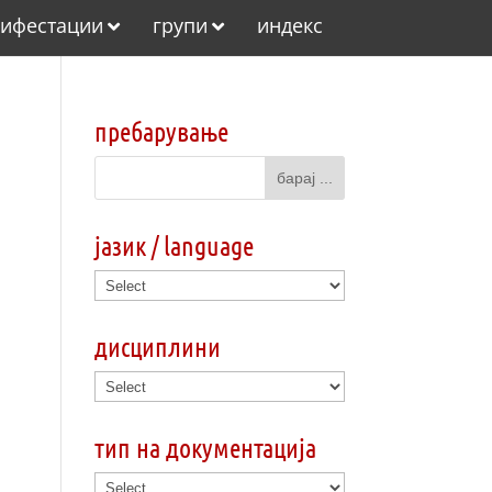
ифестации
групи
индекс
пребарување
јазик / language
дисциплини
тип на документација