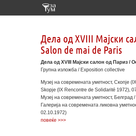
Дела од XVIII Мајски са
Salon de mai de Paris
Дела од XVIII Мајски салон од Париз / Oe
Групна изложба / Exposition collective
Музеј на современата уметност, Скопје (I
Skopje (IX Rencontre de Solidarité 1972), 0
Музеј на современата уметност, Белград / 
Галерија на современата ликовна уметност,
02.10.1972)
повеќе >>>