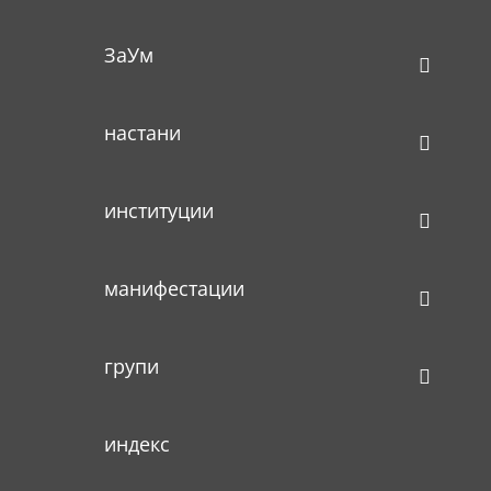
ЗаУм
настани
институции
манифестации
групи
индекс