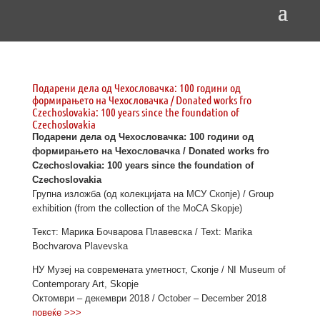
Подарени дела од Чехословачка: 100 години од
формирањето на Чехословачка / Donated works fro
Czechoslovakia: 100 years since the foundation of
Czechoslovakia
Подарени дела од Чехословачка: 100 години од
формирањето на Чехословачка / Donated works fro
Czechoslovakia: 100 years since the foundation of
Czechoslovakia
Групна изложба (од колекцијата на МСУ Скопје) / Group
exhibition (from the collection of the MoCA Skopje)
Текст: Марика Бочварова Плавевска / Text: Marika
Bochvarova Plavevska
НУ Музеј на современата уметност, Скопје / NI Museum of
Contemporary Art, Skopje
Октомври – декември 2018 / October – December 2018
повеќе >>>