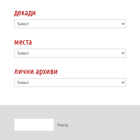
декади
места
лични архиви