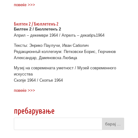
повеќе >>>
Билтен 2 / Бюллетенъ 2
Билтен 2 / Бюллетенъ 2
Април – декември 1964 / Апрелъ – декабръ1964
Тексты: Энрико Паулучи, Иван Саболич
Редакционнъй коллегиум: Петковски Борис, Гюрчинов
Александар, Дамяновска Любица
Музеј на современата уметност / Музей современного
искусства
Скопје 1964 / Скопъе 1964
повеќе >>>
пребарување